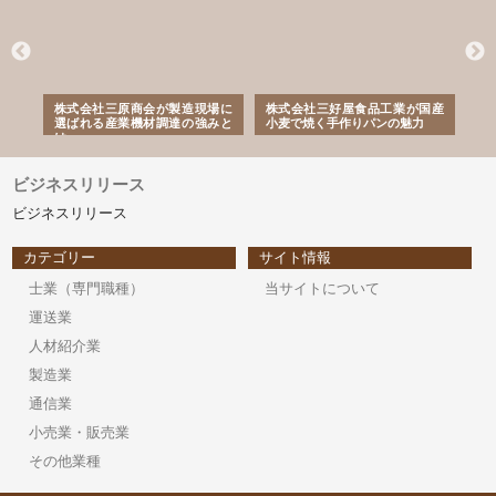
が山
株式会社三原商会が製造現場に
株式会社三好屋食品工業が国産
有
土木
選ばれる産業機材調達の強みと
小麦で焼く手作りパンの魅力
山
は
ド
ビジネスリリース
ビジネスリリース
カテゴリー
サイト情報
士業（専門職種）
当サイトについて
運送業
人材紹介業
製造業
通信業
小売業・販売業
その他業種