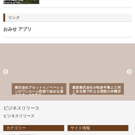
リンク
おみせ アプリ
ｎｙ
株式会社アセットイノベーショ
庭楽株式会社が知多半島と三河
株
でき
ンのワンルーム投資で始める資
と名古屋で叶える理想の外構空
で
産形成と老後準備
間
ビジネスリリース
ビジネスリリース
カテゴリー
サイト情報