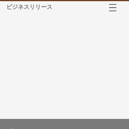
ビジネスリリース