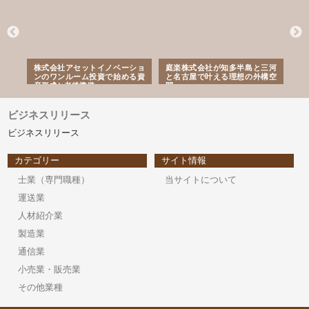
ｎｙ
株式会社アセットイノベーショ
庭楽株式会社が知多半島と三河
株
でき
ンのワンルーム投資で始める資
と名古屋で叶える理想の外構空
で
産形成と老後準備
間
ビジネスリリース
ビジネスリリース
カテゴリー
サイト情報
士業（専門職種）
当サイトについて
運送業
人材紹介業
製造業
通信業
小売業・販売業
その他業種