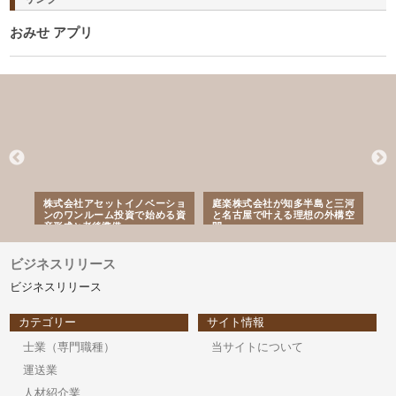
おみせ アプリ
ｎｙ
株式会社アセットイノベーショ
庭楽株式会社が知多半島と三河
株
でき
ンのワンルーム投資で始める資
と名古屋で叶える理想の外構空
で
産形成と老後準備
間
ビジネスリリース
ビジネスリリース
カテゴリー
サイト情報
士業（専門職種）
当サイトについて
運送業
人材紹介業