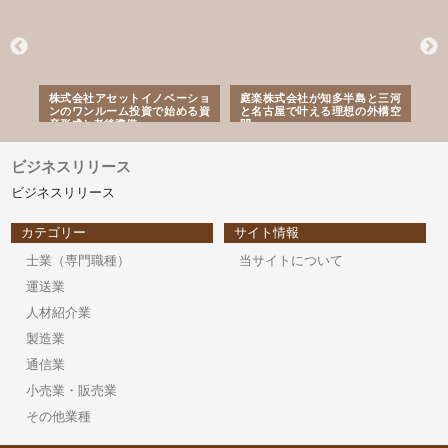
ｎｙ
株式会社アセットイノベーショ
庭楽株式会社が知多半島と三河
株
でき
ンのワンルーム投資で始める資
と名古屋で叶える理想の外構空
で
産形成と老後準備
間
ビジネスリリース
ビジネスリリース
カテゴリー
サイト情報
士業（専門職種）
当サイトについて
運送業
人材紹介業
製造業
通信業
小売業・販売業
その他業種