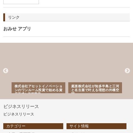
リンク
おみせ アプリ
ｎｙ
株式会社アセットイノベーショ
庭楽株式会社が知多半島と三河
株
でき
ンのワンルーム投資で始める資
と名古屋で叶える理想の外構空
で
産形成と老後準備
間
ビジネスリリース
ビジネスリリース
カテゴリー
サイト情報